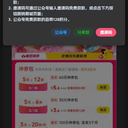
美团低价神会员口令
取；
邀请码可通过公众号输入邀请码免费获取，或点击下方按
美团搜
钱钱吃外卖
5.4买12张
钮跳转商城页面；
公众号免费获取的自带128积分。
不能跳转的建议退出重新再输入多几次
公众号
分享群
邀请码