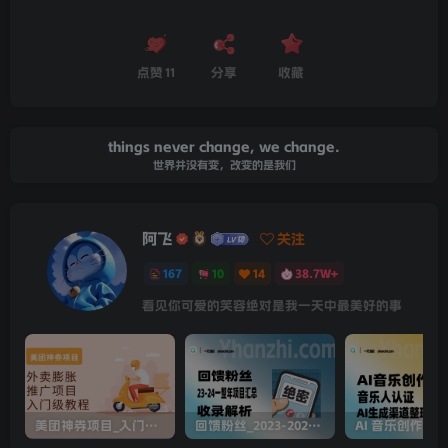
点赞
11
分享
收藏
things never change, we change.
世界并没有变，改变的是我们
阿飞
关注
167
10
14
38.7W+
看见你可爱的笑容绝对是我一天中最美好的事
美团神券项目_入门级教程，外卖券膨胀推广项目
回馈粉丝_2023-2024全年项目汇总+收录解析（一整年我都收录啦了~）